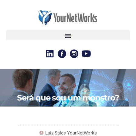
Será que sou um monstro?
GERAL
Luiz Sales YourNetWorks