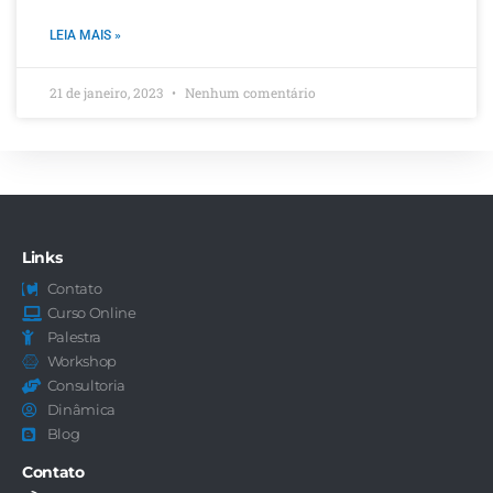
LEIA MAIS »
21 de janeiro, 2023
Nenhum comentário
Links
Contato
Curso Online
Palestra
Workshop
Consultoria
Dinâmica
Blog
Contato