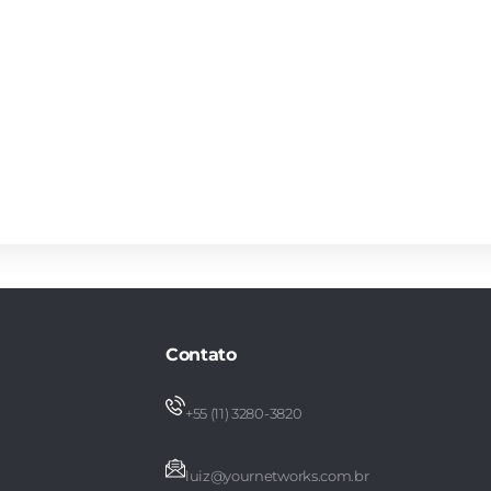
Contato
+55 (11) 3280-3820
luiz@yournetworks.com.br