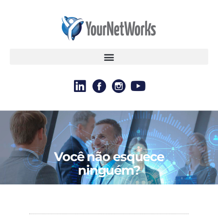
Você não esquece
ninguém?
GERAL