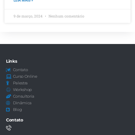
LEIA MAIS »
9 de março, 2024
Nenhum comentário
Links
Contato
Curso Online
Palestra
Workshop
Consultoria
Dinâmica
Blog
Contato