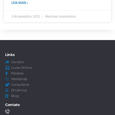
LEIA MAIS »
3 de setembro, 2022
Nenhum comentário
Links
Contato
Curso Online
Palestra
Workshop
Consultoria
Dinâmica
Blog
Contato