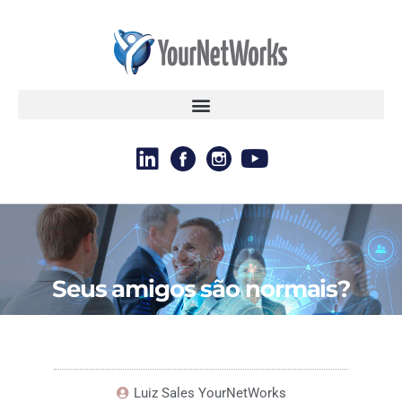
Seus amigos são normais?
GERAL
Luiz Sales YourNetWorks