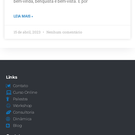
bem-vinda, benquista e bem-vista. É por
LEIA MAIS »
15 de abril, 2023
Nenhum comentário
Links
Contato
Curso Online
Palestra
Workshop
Consultoria
Dinâmica
Blog