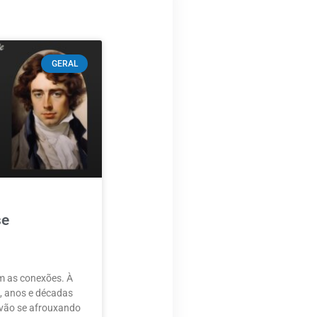
GERAL
se
m as conexões. À
, anos e décadas
 vão se afrouxando