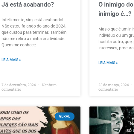
Já está acabando?
O inimigo d
inimigo é…?
Infelizmente, sim, está acabando!
Não estou falando do ano de 2024,
Mas o que é um in
que custou para terminar. Também
indivíduo ou um gr
não me refiro a minha criatividade.
hostil a outro, que,
Quem me conhece,
interesses, procura
LEIA MAIS »
LEIA MAIS »
7 de dezembro, 2024
Nenhum
23 de março, 2024
comentário
comentário
GERAL