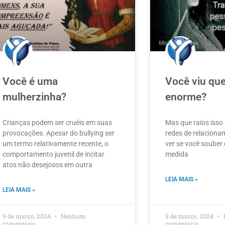
Você é uma
Você viu que
mulherzinha?
enorme?
Crianças podem ser cruéis em suas
Mas que raios isso
provocações. Apesar do bullying ser
redes de relaciona
um termo relativamente recente, o
ver se você souber 
comportamento juvenil de incitar
medida
atos não desejosos em outra
LEIA MAIS »
LEIA MAIS »
9 de março, 2024
Nenhum
9 de março, 2024
comentário
comentário