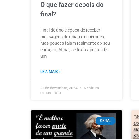
O que fazer depois do
final?
Final de ano é época de receber
mensagens de união e esperança.
Mas poucas falam realmente ao seu
coração. Afinal, se trata apenas de
um
LEIA MAIS »
21 de dezembro, 2024
Nenhum
comentário
GERAL