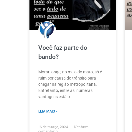
Você faz parte do
bando?
Morar longe, no meio do mato, só é
ruim por causa do trânsito para
chegar na região metropolitana.
Entretanto, entre as inúmeras
vantagens está o
LEIA MAIS »
16 de março, 2024
Nenhum
comentário