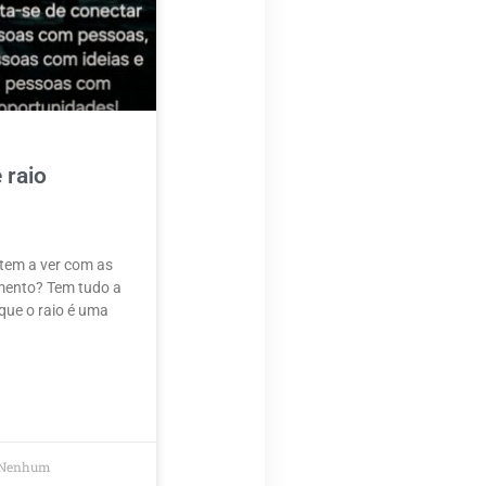
 raio
 tem a ver com as
mento? Tem tudo a
que o raio é uma
Nenhum