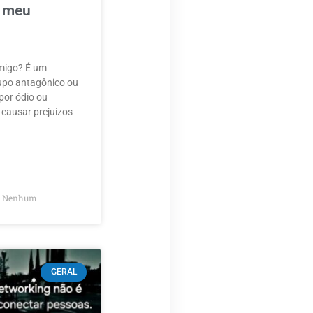
o meu
imigo? É um
upo antagônico ou
 por ódio ou
 causar prejuízos
Nenhum
GERAL