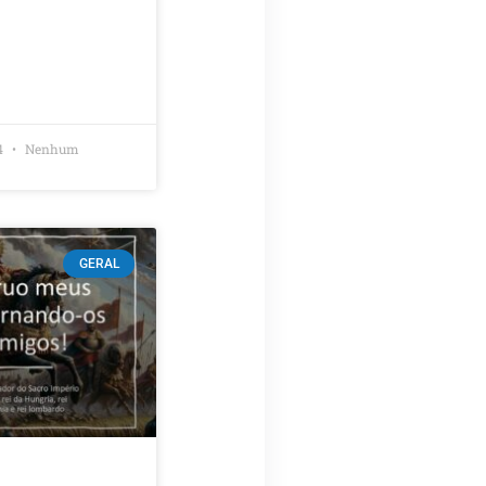
4
Nenhum
GERAL