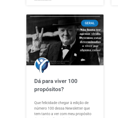
GERAL
Dá para viver 100
propósitos?
Que felicidade chegar à edição de
número 100 dessa Newsletter que
tem tanto a ver com meu propósito