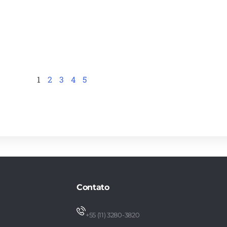
1
2
3
4
5
Contato
+55 (11) 3280-3820