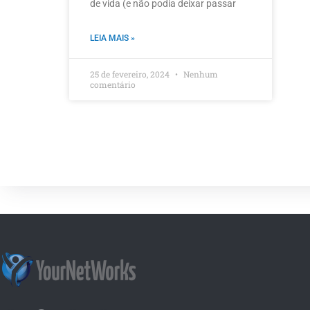
de vida (e não podia deixar passar
LEIA MAIS »
25 de fevereiro, 2024
Nenhum
comentário