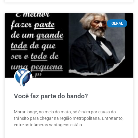
GERAL
Você faz parte do bando?
Morar longe, no meio do mato, só é ruim por causa do
trânsito para chegar na região metropolitana. Entretanto,
entre as inúmeras vantagens está o