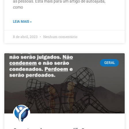
as pessoas. Está mais para um artigo de autoajuda,
como
LEIA MAIS »
8 de abril, 2023
Nenhum comentário
GERAL