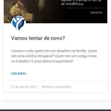
Vamos tentar de novo?
Levanta a mão quem tem um desafeto na família. Quem
tem uma vizinha intragável? Quem tem um colega traíra
no trabalho? E uma cliente insuportável?
LEIA MAIS »
27 de agosto, 2022
Nenhum comentário